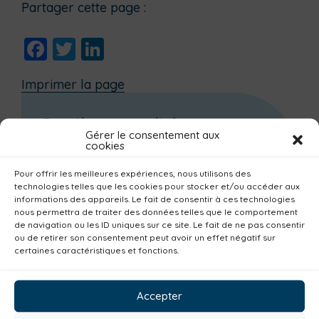
Partager cette page :
Facebook
Twitter
LinkedIn
Imprimer la page
Dernières actualités
Gérer le consentement aux
cookies
🗒️INSCRIPTION SAISON 2026/2027-
ACTIVITÉS À L’ANNÉE 🗒️
Pour offrir les meilleures expériences, nous utilisons des
💗Offre spéciale Saint-Valentin 💗
technologies telles que les cookies pour stocker et/ou accéder aux
informations des appareils. Le fait de consentir à ces technologies
⭐🏊‍♂️ Vacances hiver 2026 🏊‍♂️⭐
nous permettra de traiter des données telles que le comportement
📣 INSCRIPTIONS – Stage de natation
de navigation ou les ID uniques sur ce site. Le fait de ne pas consentir
ou de retirer son consentement peut avoir un effet négatif sur
vacances d’hiver
certaines caractéristiques et fonctions.
Le Centre aquatique réouvre ses portes !
Accepter
Archives