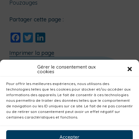
Pouzauges
Partager cette page :
Facebook
Twitter
LinkedIn
Imprimer la page
Gérer le consentement aux
Dernières actualités
cookies
🗒️INSCRIPTION SAISON 2026/2027-
Pour offrir les meilleures expériences, nous utilisons des
ACTIVITÉS À L’ANNÉE 🗒️
technologies telles que les cookies pour stocker et/ou accéder aux
informations des appareils. Le fait de consentir à ces technologies
💗Offre spéciale Saint-Valentin 💗
nous permettra de traiter des données telles que le comportement
⭐🏊‍♂️ Vacances hiver 2026 🏊‍♂️⭐
de navigation ou les ID uniques sur ce site. Le fait de ne pas consentir
ou de retirer son consentement peut avoir un effet négatif sur
📣 INSCRIPTIONS – Stage de natation
certaines caractéristiques et fonctions.
vacances d’hiver
Le Centre aquatique réouvre ses portes !
Accepter