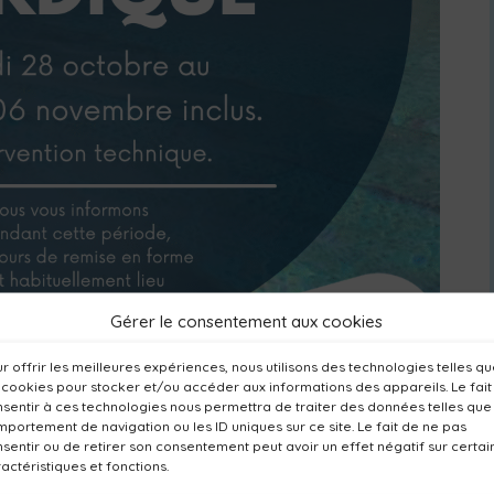
Gérer le consentement aux cookies
r offrir les meilleures expériences, nous utilisons des technologies telles q
 cookies pour stocker et/ou accéder aux informations des appareils. Le fait
sentir à ces technologies nous permettra de traiter des données telles que
portement de navigation ou les ID uniques sur ce site. Le fait de ne pas
sentir ou de retirer son consentement peut avoir un effet négatif sur certai
u bassin nordique, initialement prévue jusqu’au
actéristiques et fonctions.
e, est prolongée jusqu’au mercredi 06 novembre