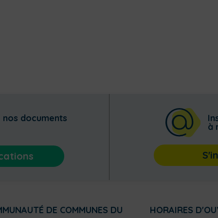
z nos documents
In
à 
S'i
cations
MMUNAUTÉ DE COMMUNES DU
HORAIRES D'O