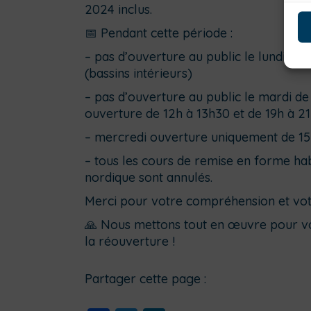
2024 inclus.
📅 Pendant cette période :
– pas d’ouverture au public le lundi de
(bassins intérieurs)
– pas d’ouverture au public le mardi de
ouverture de 12h à 13h30 et de 19h à 21h
– mercredi ouverture uniquement de 15h 
– tous les cours de remise en forme ha
nordique sont annulés.
Merci pour votre compréhension et vot
🙏 Nous mettons tout en œuvre pour vou
la réouverture !
Partager cette page :