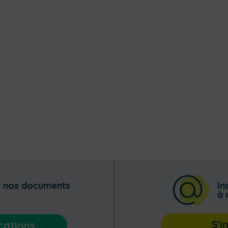
z nos documents
In
à 
S'i
cations