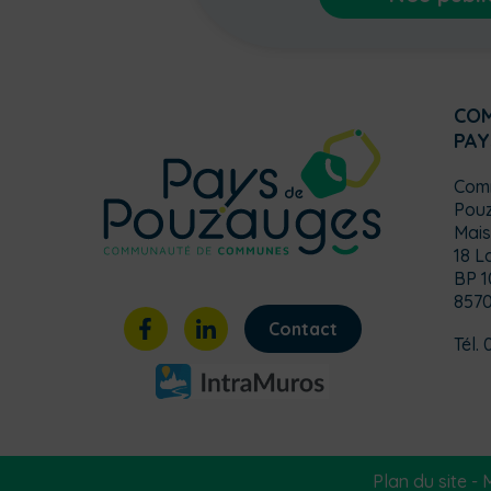
CO
PAY
Com
Pou
Mais
18 L
BP 1
857
Contact
Tél. 
Plan du site
-
M