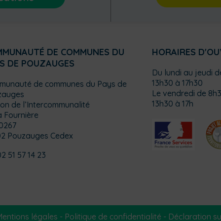
MMUNAUTÉ DE COMMUNES DU
HORAIRES D'O
S DE POUZAUGES
Du lundi au jeudi 
13h30 à 17h30
munauté de communes du Pays de
Le vendredi de 8h3
zauges
13h30 à 17h
on de l’Intercommunalité
a Fournière
0267
02 Pouzauges Cedex
02 51 57 14 23
entions légales
-
Politique de confidentialité
-
Déclaration sur