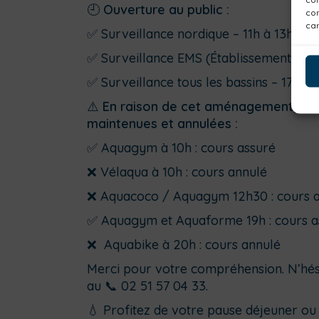
🕘
Ouverture au public :
con
car
✅ Surveillance nordique – 11h à 13h
✅ Surveillance EMS (Établissements Méd
✅ Surveillance tous les bassins – 17h à 
⚠️
En raison de cet aménagement, cer
maintenues et annulées :
✅ Aquagym à 10h : cours assuré
❌ Vélaqua à 10h : cours annulé
❌ Aquacoco / Aquagym 12h30 : cours 
✅ Aquagym et Aquaforme 19h : cours a
❌ Aquabike à 20h : cours annulé
Merci pour votre compréhension. N’hési
au 📞 02 51 57 04 33.
💧 Profitez de votre pause déjeuner ou d