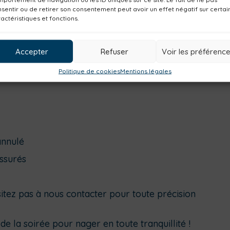
sentir ou de retirer son consentement peut avoir un effet négatif sur certai
actéristiques et fonctions.
ico-sociaux) – 14h à17h
Accepter
Refuser
Voir les préférenc
19h
Politique de cookies
Mentions légales
taines séances de remise en forme sont
annulé
ssurés
tez pas à nous contacter pour toute précision
e la soirée pour nager en toute tranquillité !