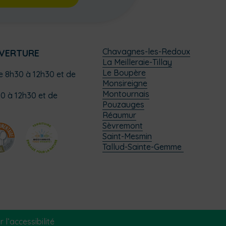
Chavagnes-les-Redoux
UVERTURE
La Meilleraie-Tillay
Le Boupère
de 8h30 à 12h30 et de
Monsireigne
Montournais
0 à 12h30 et de
Pouzauges
Réaumur
Sèvremont
Saint-Mesmin
Tallud-Sainte-Gemme
 l’accessibilité