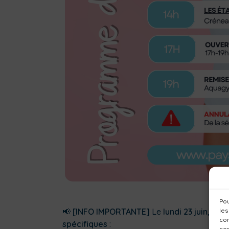
Pou
les
📢
[INFO IMPORTANTE]
Le
lundi 23 juin
, le 
con
spécifiques
:
com